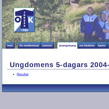
hem
för medlemmar
eventor
arrangemang
om klubben
kartor
Ungdomens 5-dagars 2004-
Resultat