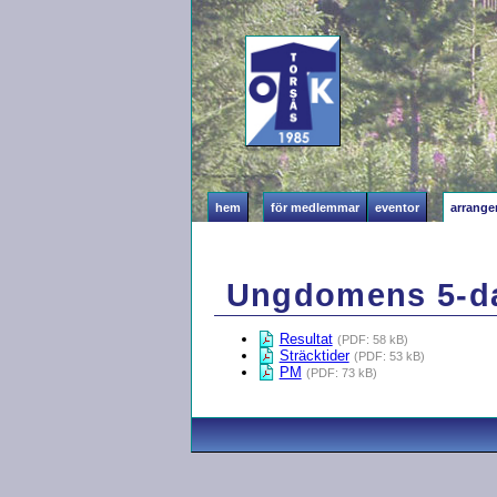
hem
för medlemmar
eventor
arrang
Ungdomens 5-da
Resultat
(PDF: 58 kB)
Sträcktider
(PDF: 53 kB)
PM
(PDF: 73 kB)