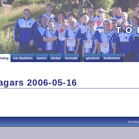
emang
om klubben
kartor
länkar
kontakt
gästbok
bulletinen
gars 2006-05-16
konta