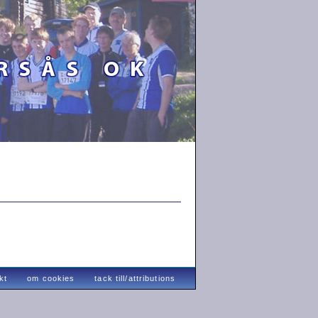
kt
om cookies
tack till/attributions