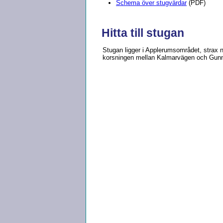
Schema över stugvärdar
(PDF)
Hitta till stugan
Stugan ligger i Applerumsområdet, strax n
korsningen mellan Kalmarvägen och Gunn