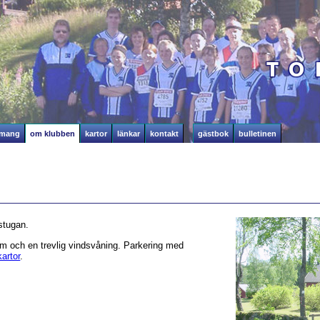
emang
om klubben
kartor
länkar
kontakt
gästbok
bulletinen
stugan.
rum och en trevlig vindsvåning. Parkering med
kartor
.