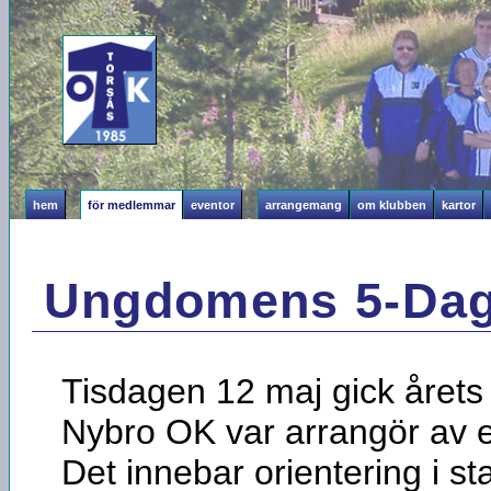
hem
för medlemmar
eventor
arrangemang
om klubben
kartor
Ungdomens 5-Daga
Tisdagen 12 maj gick årets
Nybro OK var arrangör av e
Det innebar orientering i st