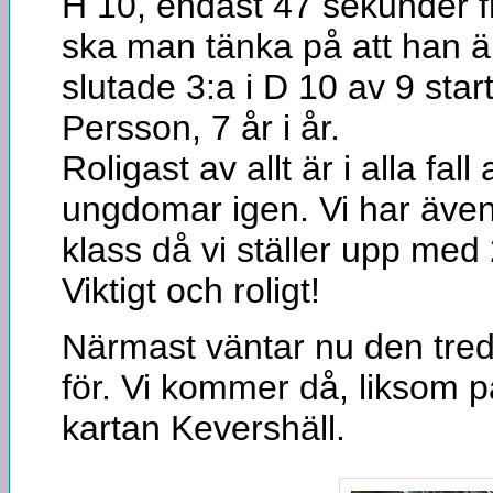
H 10, endast 47 sekunder f
ska man tänka på att han är
slutade 3:a i D 10 av 9 sta
Persson, 7 år i år.
Roligast av allt är i alla fall
ungdomar igen. Vi har äv
klass då vi ställer upp med
Viktigt och roligt!
Närmast väntar nu den tre
för. Vi kommer då, liksom p
kartan Kevershäll.