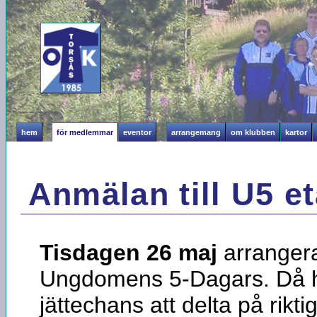
hem
för medlemmar
eventor
arrangemang
om klubben
kartor
Anmälan till U5 e
Tisdagen 26 maj
arrangera
Ungdomens 5-Dagars. Då h
jättechans att delta på riktig