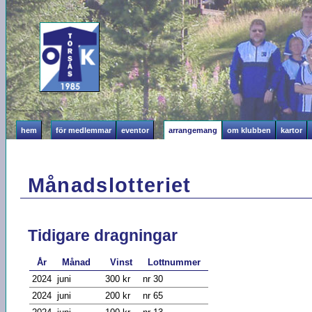
hem
för medlemmar
eventor
arrangemang
om klubben
kartor
Månadslotteriet
Tidigare dragningar
År
Månad
Vinst
Lottnummer
2024
juni
300 kr
nr 30
2024
juni
200 kr
nr 65