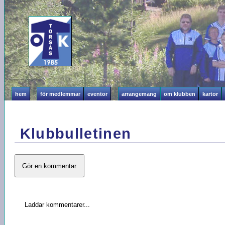
hem
för medlemmar
eventor
arrangemang
om klubben
kartor
Klubbulletinen
Gör en kommentar
Laddar kommentarer...