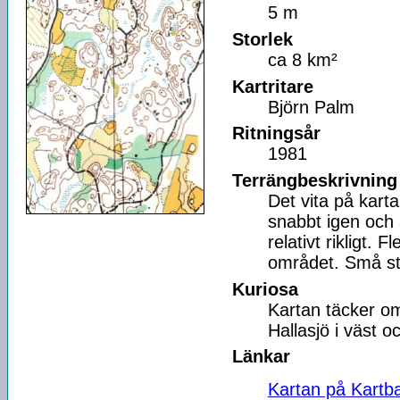
5 m
Storlek
ca 8 km²
Kartritare
Björn Palm
Ritningsår
1981
Terrängbeskrivning
Det vita på kart
snabbt igen och 
relativt rikligt.
området. Små sti
Kuriosa
Kartan täcker omr
Hallasjö i väst o
Länkar
Kartan på Kartb