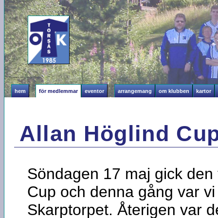
hem
för medlemmar
eventor
arrangemang
om klubben
kartor
Allan Höglind Cup
Söndagen 17 maj gick den t
Cup och denna gång var vi 
Skarptorpet. Återigen var de