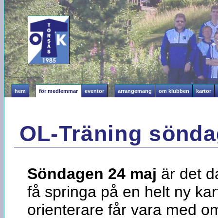
hem
för medlemmar
eventor
arrangemang
om klubben
kartor
OL-Träning sönda
Söndagen 24 maj
är det da
få springa på en helt ny kart
orienterare får vara med om