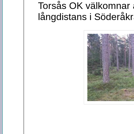
Torsås OK välkomnar al
långdistans i Söderåkr