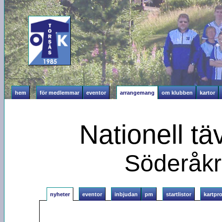
hem
för medlemmar
eventor
arrangemang
om klubben
kartor
Nationell tä
Söderåkr
nyheter
eventor
inbjudan
pm
startlistor
kartpr