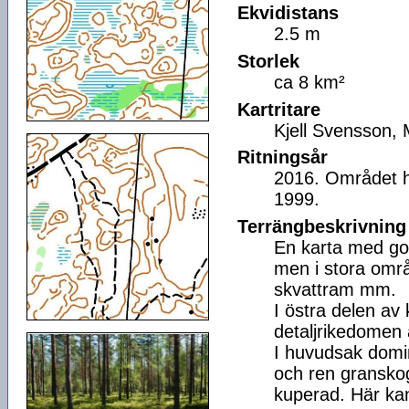
Ekvidistans
2.5 m
Storlek
ca 8 km²
Kartritare
Kjell Svensson, 
Ritningsår
2016. Området ha
1999.
Terrängbeskrivning
En karta med god 
men i stora områ
skvattram mm.
I östra delen av
detaljrikedomen 
I huvudsak domi
och ren granskog
kuperad. Här ka