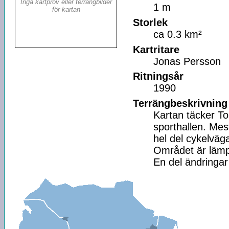
Inga kartprov eller terrängbilder
1 m
för kartan
Storlek
ca 0.3 km²
Kartritare
Jonas Persson
Ritningsår
1990
Terrängbeskrivning
Kartan täcker T
sporthallen. Mes
hel del cykelväg
Området är lämpl
En del ändringar