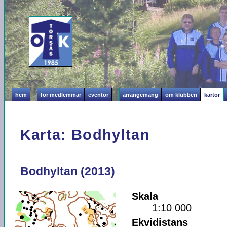
hem
för medlemmar
eventor
arrangemang
om klubben
kartor
Karta: Bodhyltan
Bodhyltan (2013)
Skala
1:10 000
Ekvidistans