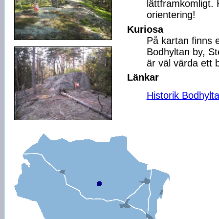
lättframkomligt. 
orientering!
Kuriosa
På kartan finns e
Bodhyltan by, St
är väl värda ett 
Länkar
Historik Bodhylt