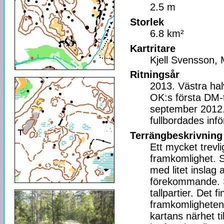
2.5 m
Storlek
6.8 km²
Kartritare
Kjell Svensson, 
Ritningsår
2013. Västra hal
OK:s första DM-t
september 2012.
fullbordades infö
Terrängbeskrivning
Ett mycket trevl
framkomlighet. S
med litet inslag a
förekommande. S
tallpartier. Det 
framkomligheten
kartans närhet t